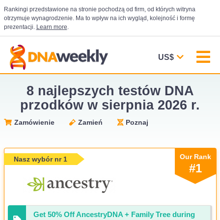
Rankingi przedstawione na stronie pochodzą od firm, od których witryna
otrzymuje wynagrodzenie. Ma to wpływ na ich wygląd, kolejność i formę
prezentacji.
Learn more
.
US$
8 najlepszych testów DNA
przodków w sierpnia 2026 r.
Zamówienie
Zamień
Poznaj
Our Rank
Nasz wybór nr 1
#1
Get 50% Off AncestryDNA + Family Tree during