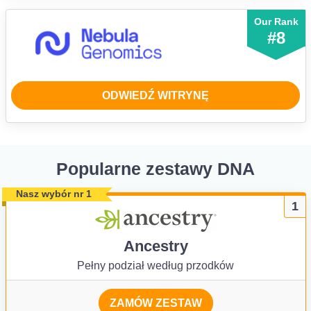
Our Rank
#8
ODWIEDŹ WITRYNĘ
Popularne zestawy DNA
Nasz wybór nr 1
1
Ancestry
Pełny podział według przodków
ZAMÓW ZESTAW