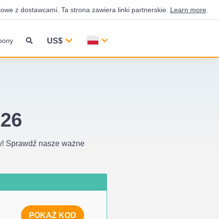
we z dostawcami. Ta strona zawiera linki partnerskie.
Learn more
.
US$
pony
026
ny! Sprawdź nasze ważne
POKAŻ KOD