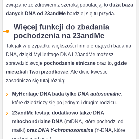
związane ze zdrowiem z szeroką populacją, to
duża baza
danych DNA od 23andMe
bardziej się tu przyda.
Więcej funkcji do zbadania
pochodzenia na 23andMe
Tak jak w przypadku większości firm oferujących badania
DNA, dzięki MyHeritage DNA i 23andMe możesz
sprawdzić swoje
pochodzenie etniczne
oraz to,
gdzie
mieszkali Twoi przodkowie
. Ale dwie kwestie
zasadniczo się tutaj różnią:
MyHeritage DNA bada tylko
DNA
autosomalne
,
które dziedziczy się po jednym i drugim rodzicu.
23andMe testuje dodatkowo także DNA
mitochondrialne DNA
(mtDNA, które pochodzi od
matki)
oraz
DNA Y-chromosomalne
(Y-DNA, które
pochodzi od ojca).