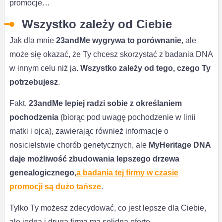
promocje…
Wszystko zależy od Ciebie
Jak dla mnie
23andMe wygrywa to porównanie
, ale
może się okazać, że Ty chcesz skorzystać z badania DNA
w innym celu niż ja.
Wszystko zależy od tego, czego Ty
potrzebujesz
.
Fakt,
23andMe lepiej radzi sobie z określaniem
pochodzenia
(biorąc pod uwagę pochodzenie w linii
matki i ojca), zawierając również informacje o
nosicielstwie chorób genetycznych, ale
MyHeritage DNA
daje możliwość zbudowania lepszego drzewa
genealogicznego
,
a badania tej firmy w czasie
promocji są dużo tańsze
.
Tylko Ty możesz zdecydować, co jest lepsze dla Ciebie,
ale jedna i druga firma ma solidną ofertę.